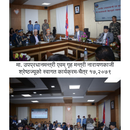
मा. उपप्रधानमन्त्री एवम् गृह मन्त्री नारायणकाजी
श्रेष्ठज्यूको स्वागत कार्यक्रम-चैत्र १७,२०७९