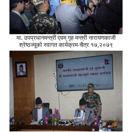
मा. उपप्रधानमन्त्री एवम् गृह मन्त्री नारायणकाजी
श्रेष्ठज्यूको स्वागत कार्यक्रम-चैत्र १७,२०७९