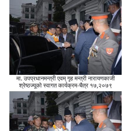
मा. उपप्रधानमन्त्री एवम् गृह मन्त्री नारायणकाजी
श्रेष्ठज्यूको स्वागत कार्यक्रम-चैत्र १७,२०७९