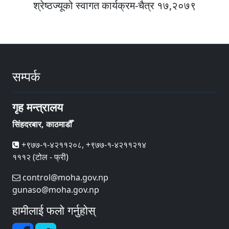
श्रेष्ठज्यूको स्वागत कार्यक्रम-चैत्र १७,२०७९
सम्पर्क
गृह मन्त्रालय
सिंहदरबार, काठमाडौँ
+९७७-१-४२११२०८, +९७७-१-४२११२१४
१११२ (टोल - फ्री)
control@moha.gov.np
gunaso@moha.gov.np
हामीलाई फलो गर्नुहोस्