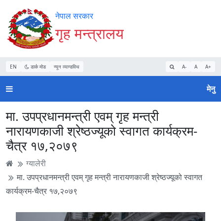
Accessibility
मुख्य
मुख्य
वेबसाइट
नेपाल सरकार
Mode
सामाग्री
नेभिगेसन
खोजमा
गृह मन्त्रालय
सुरु
पढ्नुहाेस्
पढ्नुहाेस्
जानुहोस्
गर्नुहोस्
EN
डार्क मोड
न्यून व्यान्डविथ
A-
A
A+
मेनु
मा. उपप्रधानमन्त्री एवम् गृह मन्त्री
नारायणकाजी श्रेष्ठज्यूको स्वागत कार्यक्रम-
चैत्र १७,२०७९
ग्यालेरी
मा. उपप्रधानमन्त्री एवम् गृह मन्त्री नारायणकाजी श्रेष्ठज्यूको स्वागत
कार्यक्रम-चैत्र १७,२०७९