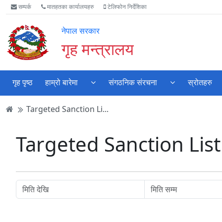
Accessibility
मुख्य
मुख्य
वेबसाइट
सम्पर्क
मातहतका कार्यालयहरु
टेलिफोन निर्देशिका
Mode
सामाग्री
नेभिगेसन
खोजमा
सुरु
पढ्नुहाेस्
पढ्नुहाेस्
जानुहोस्
नेपाल सरकार
गर्नुहोस्
गृह मन्त्रालय
गृह पृष्ठ
हाम्रो बारेमा
संगठनिक संरचना
स्रोतहरु
Targeted Sanction Li...
Targeted Sanction List