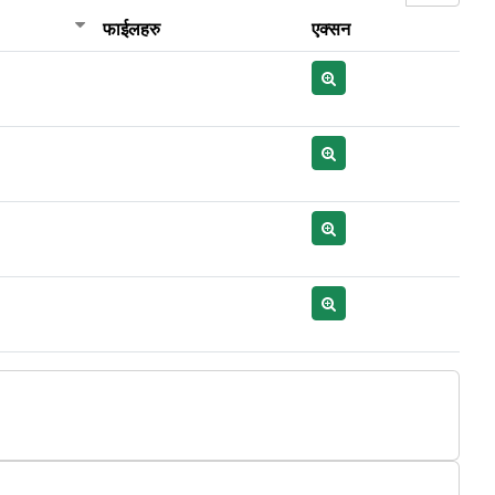
फाईलहरु
एक्सन