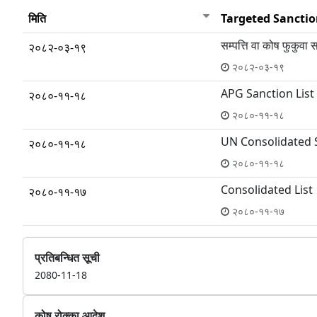
मिति
Targeted Sanction
सम्पत्ति वा कोष फुकुवा स
२०८२-०३-१९
२०८२-०३-१९
APG Sanction List
२०८०-११-१८
२०८०-११-१८
UN Consolidated S
२०८०-११-१८
२०८०-११-१८
Consolidated List
२०८०-११-१७
२०८०-११-१७
प्रतिबन्धित सूची
2080-11-18
कोष रोक्का आदेश