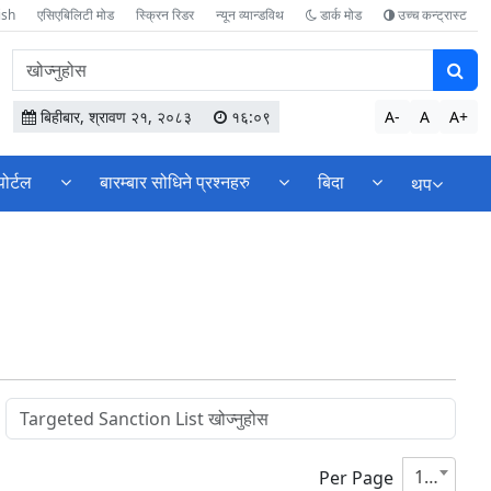
ish
एसिएबिलिटी मोड
स्क्रिन रिडर
न्यून व्यान्डविथ
डार्क मोड
उच्च कन्ट्रास्ट
वेबसाइटमा
सामग्री
खोज्नुहोस
बिहीबार, श्रावण २१, २०८३
१६:०९
A-
A
A+
पोर्टल
बारम्बार सोधिने प्रश्नहरु
बिदा
थप
10
Per Page