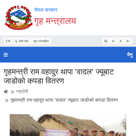
Accessibility
मुख्य
मुख्य
वेबसाइट
नेपाल सरकार
Mode
सामाग्री
नेभिगेसन
खोजमा
गृह मन्त्रालय
सुरु
पढ्नुहाेस्
पढ्नुहाेस्
जानुहोस्
गर्नुहोस्
EN
डार्क मोड
न्यून व्यान्डविथ
A-
A
A+
मेनु
गृहमन्त्री राम वहादुर थापा 'वादल' ज्यूबाट
जाडोको कपडा वितरण
ग्यालेरी
गृहमन्त्री राम वहादुर थापा 'वादल' ज्यूबाट जाडोको कपडा वितरण