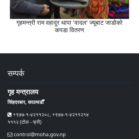
गृहमन्त्री राम वहादुर थापा 'वादल' ज्यूबाट जाडोको
कपडा वितरण
सम्पर्क
गृह मन्त्रालय
सिंहदरबार, काठमाडौँ
+९७७-१-४२११२०८, +९७७-१-४२११२१४
१११२ (टोल - फ्री)
control@moha.gov.np