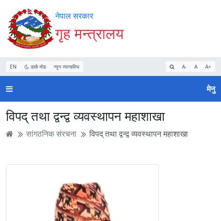
Accessibility
मुख्य
मुख्य
वेबसाइट
नेपाल सरकार
Mode
सामाग्री
नेभिगेसन
खोजमा
गृह मन्त्रालय
सुरु
पढ्नुहाेस्
पढ्नुहाेस्
जानुहोस्
गर्नुहोस्
EN
डार्क मोड
न्यून व्यान्डविथ
A-
A
A+
मेनु
विपद् तथा द्वन्द्व व्यवस्थापन महाशाखा
सांगठनिक संरचना
विपद् तथा द्वन्द्व व्यवस्थापन महाशाखा