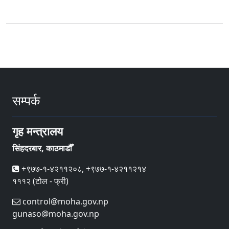
सम्पर्क
गृह मन्त्रालय
सिंहदरबार, काठमाडौँ
+९७७-१-४२११२०८, +९७७-१-४२११२१४
१११२ (टोल - फ्री)
control@moha.gov.np
gunaso@moha.gov.np