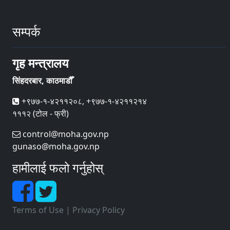
सम्पर्क
गृह मन्त्रालय
सिंहदरबार, काठमाडौँ
+९७७-१-४२११२०८, +९७७-१-४२११२१४
१११२ (टोल - फ्री)
control@moha.gov.np
gunaso@moha.gov.np
हामीलाई फलो गर्नुहोस्
Terms of Use
|
Privacy Policy