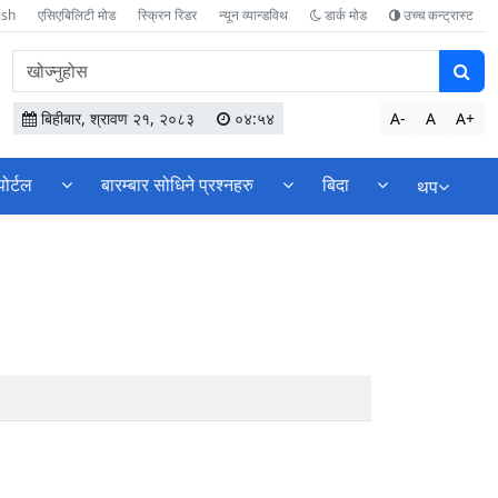
ish
एसिएबिलिटी मोड
स्क्रिन रिडर
न्यून व्यान्डविथ
डार्क मोड
उच्च कन्ट्रास्ट
वेबसाइटमा
सामग्री
खोज्नुहोस
बिहीबार, श्रावण २१, २०८३
०४:५४
A-
A
A+
पोर्टल
बारम्बार सोधिने प्रश्नहरु
बिदा
थप