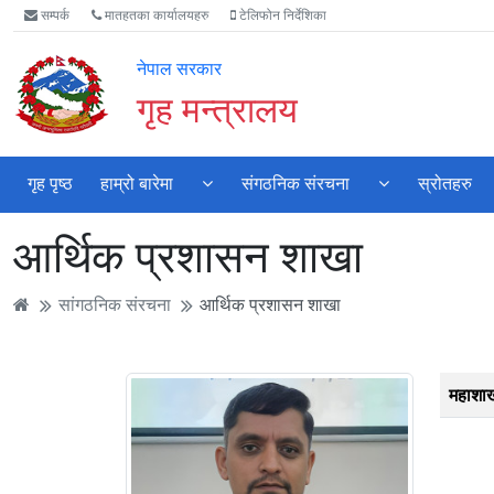
Accessibility
मुख्य
मुख्य
वेबसाइट
सम्पर्क
मातहतका कार्यालयहरु
टेलिफोन निर्देशिका
Mode
सामाग्री
नेभिगेसन
खोजमा
सुरु
पढ्नुहाेस्
पढ्नुहाेस्
जानुहोस्
नेपाल सरकार
गर्नुहोस्
गृह मन्त्रालय
गृह पृष्ठ
हाम्रो बारेमा
संगठनिक संरचना
स्रोतहरु
आर्थिक प्रशासन शाखा
सांगठनिक संरचना
आर्थिक प्रशासन शाखा
महाशा