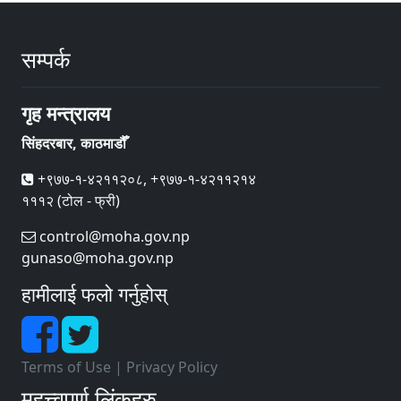
सम्पर्क
गृह मन्त्रालय
सिंहदरबार, काठमाडौँ
+९७७-१-४२११२०८, +९७७-१-४२११२१४
१११२ (टोल - फ्री)
control@moha.gov.np
gunaso@moha.gov.np
हामीलाई फलो गर्नुहोस्
Terms of Use
|
Privacy Policy
महत्त्वपूर्ण लिंकहरु