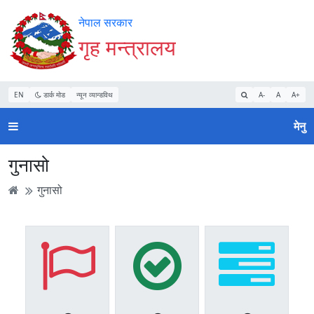
Accessibility
मुख्य
मुख्य
वेबसाइट
नेपाल सरकार
Mode
सामाग्री
नेभिगेसन
खोजमा
गृह मन्त्रालय
सुरु
पढ्नुहाेस्
पढ्नुहाेस्
जानुहोस्
गर्नुहोस्
EN
डार्क मोड
न्यून व्यान्डविथ
A-
A
A+
मेनु
गुनासो
गुनासो