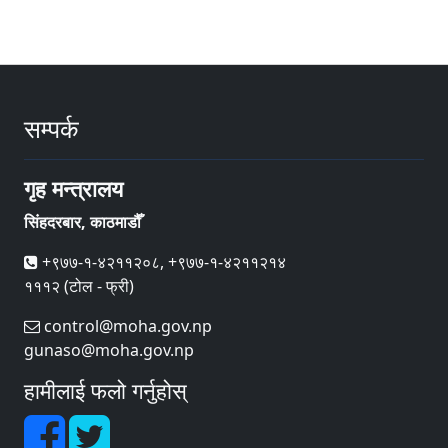
सम्पर्क
गृह मन्त्रालय
सिंहदरबार, काठमाडौँ
+९७७-१-४२११२०८, +९७७-१-४२११२१४
१११२ (टोल - फ्री)
control@moha.gov.np
gunaso@moha.gov.np
हामीलाई फलो गर्नुहोस्