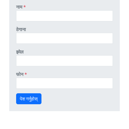
नाम
*
ठेगाना
इमेल
फोन
*
पेश गर्नुहोस्