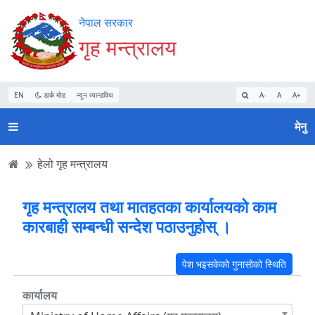
Accessibility
मुख्य
मुख्य
वेबसाइट
नेपाल सरकार
Mode
सामाग्री
नेभिगेसन
खोजमा
गृह मन्त्रालय
सुरु
पढ्नुहाेस्
पढ्नुहाेस्
जानुहोस्
गर्नुहोस्
EN
डार्क मोड
न्यून व्यान्डविथ
A-
A
A+
मेनु
हेलो गृह मन्त्रालय
गृह मन्त्रालय तथा मातहतका कार्यालयको काम
कारबाही सम्बन्धी सन्देश पठाउनुहोस् ।
पेश भइसकेको गुनासोको स्थिति
कार्यालय