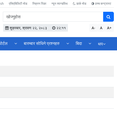
ish
एसिएबिलिटी मोड
स्क्रिन रिडर
न्यून व्यान्डविथ
डार्क मोड
उच्च कन्ट्रास्ट
वेबसाइटमा
सामग्री
खोज्नुहोस
शुक्रबार, श्रावण २२, २०८३
२२:११
A-
A
A+
पोर्टल
बारम्बार सोधिने प्रश्नहरु
बिदा
थप