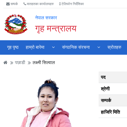
Accessibility
मुख्य
मुख्य
वेबसाइट
सम्पर्क
मातहतका कार्यालयहरु
टेलिफोन निर्देशिका
Mode
सामाग्री
नेभिगेसन
खोजमा
सुरु
पढ्नुहाेस्
पढ्नुहाेस्
जानुहोस्
नेपाल सरकार
गर्नुहोस्
गृह मन्त्रालय
गृह पृष्ठ
हाम्रो बारेमा
संगठनिक संरचना
स्रोतहरु
पछाडी
लक्ष्मी सिल्वाल
पद
श्रेणी
सम्पर्क
हाजिरि मिति