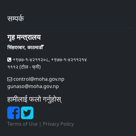
सम्पर्क
गृह मन्त्रालय
सिंहदरबार, काठमाडौँ
+९७७-१-४२११२०८, +९७७-१-४२११२१४
१११२ (टोल - फ्री)
control@moha.gov.np
gunaso@moha.gov.np
हामीलाई फलो गर्नुहोस्
Terms of Use
|
Privacy Policy