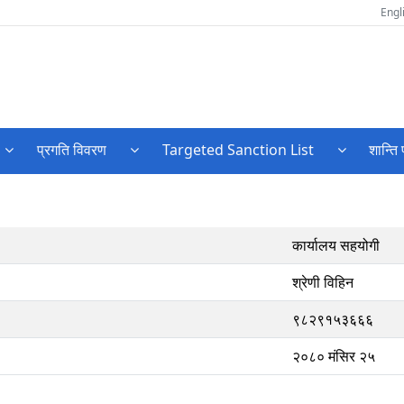
Engl
प्रगति विवरण
Targeted Sanction List
शान्ति 
कार्यालय सहयोगी
श्रेणी विहिन
९८२९१५३६६६
२०८० मंसिर २५