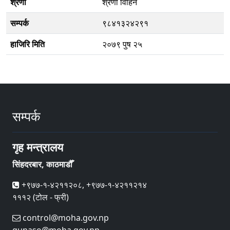
श्रेणी
श्रेणी विहिन
सम्पर्क
९८४१३२४२९१
हाजिरि मिति
२०७९ पुष २५
सम्पर्क
गृह मन्त्रालय
सिंहदरबार, काठमाडौँ
+९७७-१-४२११२०८, +९७७-१-४२११२१४
१११२ (टोल - फ्री)
control@moha.gov.np