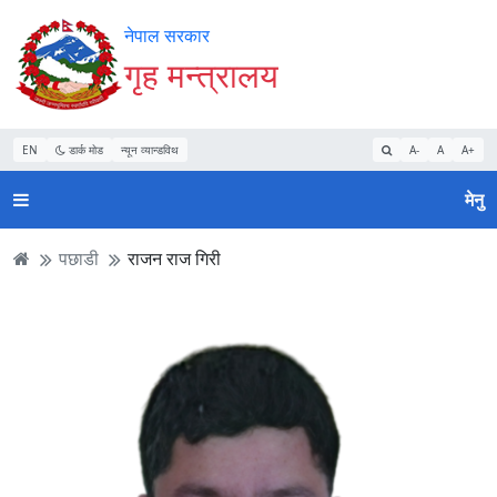
Accessibility
मुख्य
मुख्य
वेबसाइट
नेपाल सरकार
Mode
सामाग्री
नेभिगेसन
खोजमा
गृह मन्त्रालय
सुरु
पढ्नुहाेस्
पढ्नुहाेस्
जानुहोस्
गर्नुहोस्
EN
डार्क मोड
न्यून व्यान्डविथ
A-
A
A+
मेनु
पछाडी
राजन राज गिरी