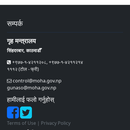
सम्पर्क
गृह मन्त्रालय
सिंहदरबार, काठमाडौँ
+९७७-१-४२११२०८, +९७७-१-४२११२१४
१११२ (टोल - फ्री)
control@moha.gov.np
gunaso@moha.gov.np
हामीलाई फलो गर्नुहोस्
Terms of Use
|
Privacy Policy