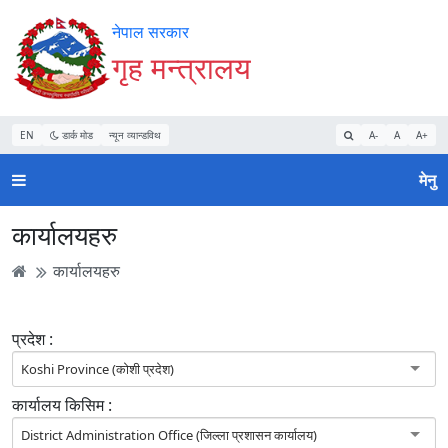
Accessibility
मुख्य
मुख्य
वेबसाइट
नेपाल सरकार
Mode
सामाग्री
नेभिगेसन
खोजमा
गृह मन्त्रालय
सुरु
पढ्नुहाेस्
पढ्नुहाेस्
जानुहोस्
गर्नुहोस्
EN
डार्क मोड
न्यून व्यान्डविथ
A-
A
A+
मेनु
कार्यालयहरु
कार्यालयहरु
प्रदेश :
Koshi Province (कोशी प्रदेश)
कार्यालय किसिम :
District Administration Office (जिल्ला प्रशासन कार्यालय)