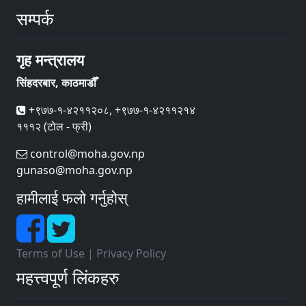
सम्पर्क
गृह मन्त्रालय
सिंहदरबार, काठमाडौँ
+९७७-१-४२११२०८, +९७७-१-४२११२१४
१११२ (टोल - फ्री)
control@moha.gov.np
gunaso@moha.gov.np
हामीलाई फलो गर्नुहोस्
Terms of Use
|
Privacy Policy
महत्त्वपूर्ण लिंकहरु