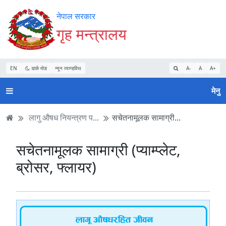
Accessibility
मुख्य
मुख्य
वेबसाइट
नेपाल सरकार
Mode
सामाग्री
नेभिगेसन
खोजमा
गृह मन्त्रालय
सुरु
पढ्नुहाेस्
पढ्नुहाेस्
जानुहोस्
गर्नुहोस्
EN
डार्क मोड
न्यून व्यान्डविथ
A-
A
A+
मेनु
लागु औषध नियन्त्रण प...
सचेतनामूलक सामाग्री...
सचेतनामूलक सामाग्री (प्याम्प्लेट,
ब्रोसर, फ्लायर)