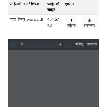
फाईलको नाम / शिर्षक
फाईलको
एक्सन
साइज
पदक_चित्र_word.pdf
404.67
KB
हेर्नुहोस
डाउनलोड