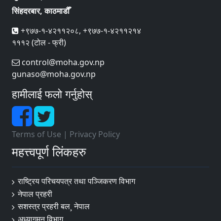
सिंहदरबार, काठमाडौँ
+९७७-१-४२११२०८, +९७७-१-४२११२१४
१११२ (टोल - फ्री)
control@moha.gov.np
gunaso@moha.gov.np
हामीलाई फलो गर्नुहोस्
Terms of Use
|
Privacy Policy
महत्त्वपूर्ण लिंकहरु
राष्ट्रिय परिचयपत्र तथा पञ्‍जिकरण विभाग
नेपाल प्रहरी
सशस्त्र प्रहरी बल¸ नेपाल
अध्यागमन विभाग