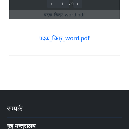
पदक_चित्र_word.pdf
सम्पर्क
गृह मन्त्रालय