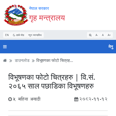
Accessibility
मुख्य
मुख्य
वेबसाइट
नेपाल सरकार
Mode
सामाग्री
नेभिगेसन
खोजमा
गृह मन्त्रालय
सुरु
पढ्नुहाेस्
पढ्नुहाेस्
जानुहोस्
गर्नुहोस्
EN
डार्क मोड
न्यून व्यान्डविथ
A-
A
A+
मेनु
डाउनलोड
विभूषणका फोटो चित्रह...
विभूषणका फोटो चित्रहरु | वि.सं.
२०६५ साल पछाडिका विभूषणहरु
5 महिना अगाडी
2082-11-12