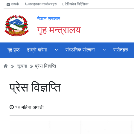
Accessibility
मुख्य
मुख्य
वेबसाइट
सम्पर्क
मातहतका कार्यालयहरु
टेलिफोन निर्देशिका
Mode
सामाग्री
नेभिगेसन
खोजमा
सुरु
पढ्नुहाेस्
पढ्नुहाेस्
जानुहोस्
नेपाल सरकार
गर्नुहोस्
गृह मन्त्रालय
गृह पृष्ठ
हाम्रो बारेमा
संगठनिक संरचना
स्रोतहरु
सूचना
प्रेस विज्ञप्ति
प्रेस विज्ञप्ति
१० महिना अगाडी