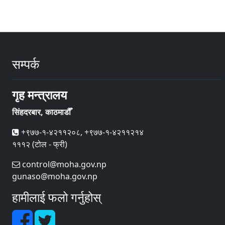
सम्पर्क
गृह मन्त्रालय
सिंहदरबार, काठमाडौँ
+९७७-१-४२११२०८, +९७७-१-४२११२१४
१११२ (टोल - फ्री)
control@moha.gov.np
gunaso@moha.gov.np
हामीलाई फलो गर्नुहोस्