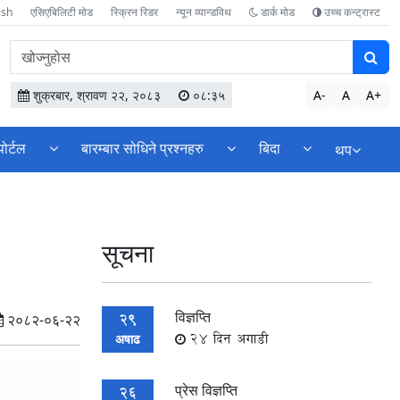
ish
एसिएबिलिटी मोड
स्क्रिन रिडर
न्यून व्यान्डविथ
डार्क मोड
उच्च कन्ट्रास्ट
वेबसाइटमा
सामग्री
खोज्नुहोस
शुक्रबार, श्रावण २२, २०८३
०८:३५
A-
A
A+
पोर्टल
बारम्बार सोधिने प्रश्नहरु
बिदा
थप
सूचना
विज्ञप्ति
29
२०८२-०६-२२
24 दिन अगाडी
अषाढ
प्रेस विज्ञप्ति
26